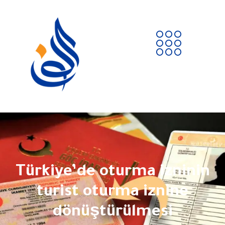
Türkiye’de oturma izninin
turist oturma iznine
dönüştürülmesi