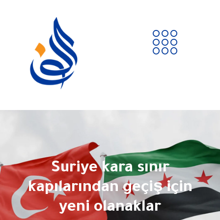
Suriye kara sınır
kapılarından geçiş için
yeni olanaklar