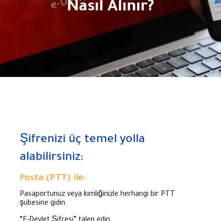
Nasıl Alınır?
Şifrenizi üç temel yolla
alabilirsiniz:
Posta (PTT) ile:
Pasaportunuz veya kimliğinizle herhangi bir PTT
şubesine gidin.
“E-Devlet Şifresi” talep edin.