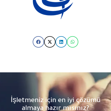
İşletmeniz için en iyi çözümü
almaya hazır mısınız?